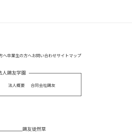
方へ
卒業生の方へ
お問い合わせ
サイトマップ
法人鷗友学園
法人概要
合同会社鷗友
鷗友徒然草