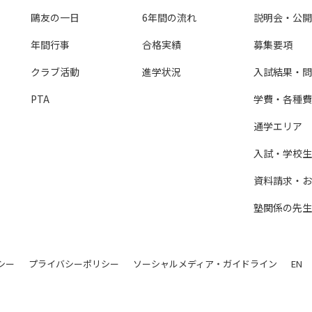
鷗友の一日
6年間の流れ
説明会・公開
年間行事
合格実績
募集要項
クラブ活動
進学状況
入試結果・問
PTA
学費・各種費
通学エリア
入試・学校生活
資料請求・お
塾関係の先生
シー
プライバシーポリシー
ソーシャルメディア・ガイドライン
EN