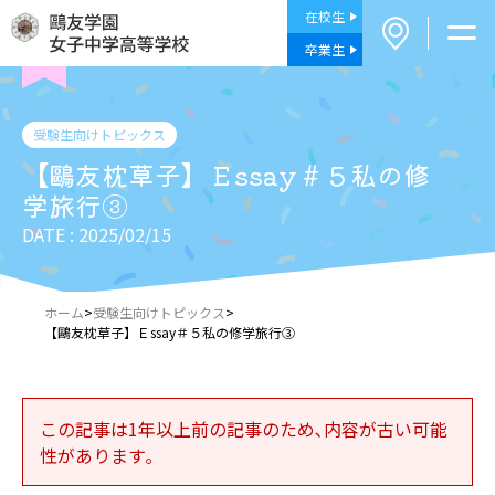
在校生
卒業生
受験生向けトピックス
【鷗友枕草子】Ｅssay＃５私の修
学旅行③
DATE : 2025/02/15
ホーム
>
受験生向けトピックス
>
【鷗友枕草子】Ｅssay＃５私の修学旅行③
この記事は1年以上前の記事のため､内容が古い可能
性があります｡