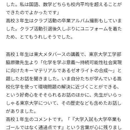
した。私は国語、数学どちらも校内平均を超えることが
できたのでよかったです」
高校３年生はクラブ活動の卒業アルバム撮影もしていま
した。クラブ活動引退後久しぶりにユニフォームを着た
ため、とてもうれしそうでした。
高校１年生は東大メタバースの講義で、東京大学工学部
脇原徹先生より「化学を学ぶ意義～持続可能性社会実現
に向けたキーマテリアルであるゼオライトの合成～」と
題したお話を聞きました。いま自分たちが学んでいる高
校化学を使って環境問題の解決に近づくことができる、
という好奇心をそそられるお話のほかに、先生がいらっ
しゃる東京大学について、その歴史なども含めたお話し
がありました。
高校１年生のコメントです。「『大学入試も大学卒業も
ゴールではなく通過点です』という言葉が心に残りまし