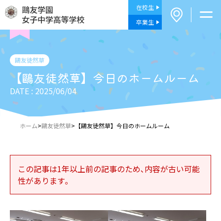
在校生
卒業生
鷗友徒然草
【鷗友徒然草】今日のホームルーム
DATE : 2025/06/04
ホーム
>
鷗友徒然草
>
【鷗友徒然草】今日のホームルーム
この記事は1年以上前の記事のため､内容が古い可能
性があります｡