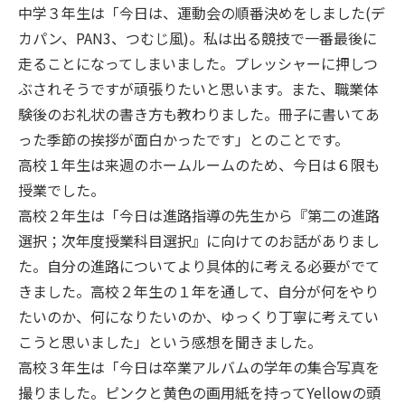
中学３年生は「今日は、運動会の順番決めをしました(デ
カパン、PAN3、つむじ風)。私は出る競技で一番最後に
走ることになってしまいました。プレッシャーに押しつ
ぶされそうですが頑張りたいと思います。また、職業体
験後のお礼状の書き方も教わりました。冊子に書いてあ
った季節の挨拶が面白かったです」とのことです。
高校１年生は来週のホームルームのため、今日は６限も
授業でした。
高校２年生は「今日は進路指導の先生から『第二の進路
選択；次年度授業科目選択』に向けてのお話がありまし
た。自分の進路についてより具体的に考える必要がでて
きました。高校２年生の１年を通して、自分が何をやり
たいのか、何になりたいのか、ゆっくり丁寧に考えてい
こうと思いました」という感想を聞きました。
高校３年生は「今日は卒業アルバムの学年の集合写真を
撮りました。ピンクと黄色の画用紙を持ってYellowの頭