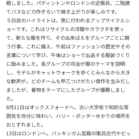
戦しました。パディントンやロンドンの近衛兵、二階建
てバスなど力作ぞろいで焼き上がりが楽しみです。
５日目のハイライトは、夜に行われるアップサイクルシ
ョーです。これはリサイクルの洋服やガラクタを使っ
て、新たな服を作り、その出来ばえをグループごとに競
う行事。これに備え、午前はファッションの歴史やその
言葉について学び、午後はショーで出品する服装づくり
に励みました。各グループの司会が服のテーマを説明
し、モデルがキャットウォークを歩くとみんなから大き
な歓声が。どのチームも甲乙つけがたい傑作を生みだし
ましたが、着物をテーマにしたグループが優勝しまし
た。
8月11日はオックスフォードへ。古い大学街で知的な雰
囲気を存分に味わい、ハリー・ポッターゆかりの場所を
おとずれました。
13日はロンドンへ。バッキンガム宮殿の衛兵交代やビッ