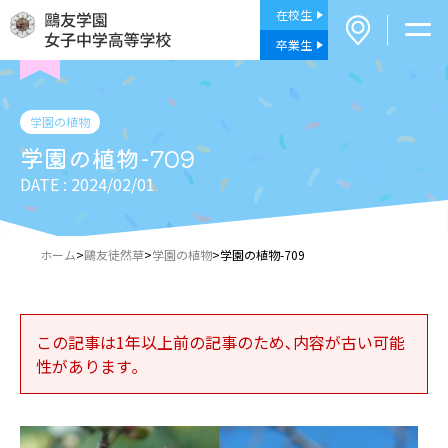
在校生
卒業生
学園の植物
学園の植物-709
DATE : 2024/02/01
ホーム
>
鷗友徒然草
>
学園の植物
>
学園の植物-709
この記事は1年以上前の記事のため､内容が古い可能
性があります｡