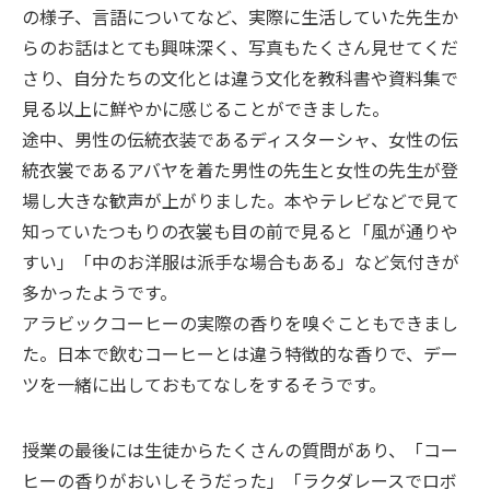
の様子、言語についてなど、実際に生活していた先生か
らのお話はとても興味深く、写真もたくさん見せてくだ
さり、自分たちの文化とは違う文化を教科書や資料集で
見る以上に鮮やかに感じることができました。
途中、男性の伝統衣装であるディスターシャ、女性の伝
統衣裳であるアバヤを着た男性の先生と女性の先生が登
場し大きな歓声が上がりました。本やテレビなどで見て
知っていたつもりの衣裳も目の前で見ると「風が通りや
すい」「中のお洋服は派手な場合もある」など気付きが
多かったようです。
アラビックコーヒーの実際の香りを嗅ぐこともできまし
た。日本で飲むコーヒーとは違う特徴的な香りで、デー
ツを一緒に出しておもてなしをするそうです。
授業の最後には生徒からたくさんの質問があり、「コー
ヒーの香りがおいしそうだった」「ラクダレースでロボ