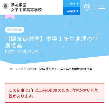
在校生
卒業生
鷗友徒然草
【鷗友徒然草】中学１年生地理の特
別授業
DATE : 2025/01/25
ホーム
>
鷗友徒然草
>
【鷗友徒然草】中学１年生地理の特別授業
この記事は1年以上前の記事のため､内容が古い可能
性があります｡