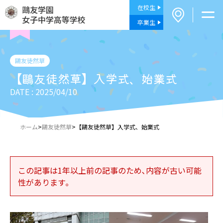
在校生
卒業生
鷗友徒然草
【鷗友徒然草】入学式、始業式
DATE : 2025/04/10
ホーム
>
鷗友徒然草
>
【鷗友徒然草】入学式、始業式
この記事は1年以上前の記事のため､内容が古い可能
性があります｡