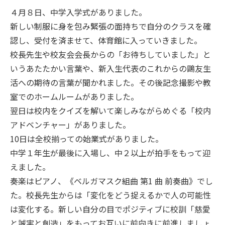
４月８日、中学入学式がありました。
新しい制服に身を包み緊張の面持ちで自分のクラスを確
認し、受付を済ませて、体育館に入っていきました。
校長先生や校友会会長からの「お待ちしていました」と
いうあたたかい言葉や、新入生代表のこれからの鷗友生
活への期待の言葉が聞かれました。その後記念撮影や教
室でのホームルームがありました。
翌日は校内をクイズを解いて楽しみながらめぐる「校内
アドベンチャー」がありました。
10日は全校揃っての始業式がありました。
中学１年生が最後に入場し、中２以上が拍手をもって迎
えました。
奏楽はピアノ、《ベルガマスク組曲 第1 曲 前奏曲》でし
た。校長先生からは「変化をどう捉えるかで人の可能性
は変化する。新しい自分の目でポジティブに校訓「慈愛
と誠実と創造」をもってお互いに前向きに前進しましょ