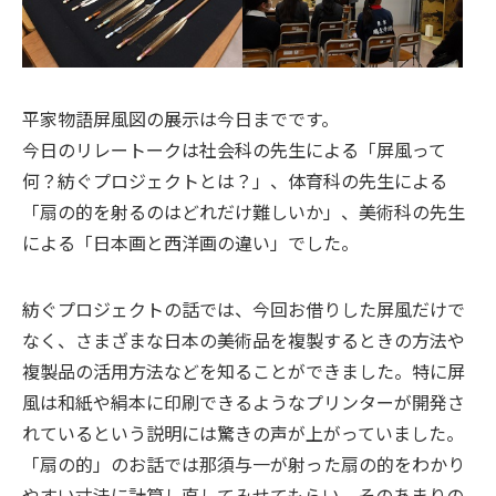
平家物語屏風図の展示は今日までです。
今日のリレートークは社会科の先生による「屏風って
何？紡ぐプロジェクトとは？」、体育科の先生による
「扇の的を射るのはどれだけ難しいか」、美術科の先生
による「日本画と西洋画の違い」でした。
紡ぐプロジェクトの話では、今回お借りした屏風だけで
なく、さまざまな日本の美術品を複製するときの方法や
複製品の活用方法などを知ることができました。特に屏
風は和紙や絹本に印刷できるようなプリンターが開発さ
れているという説明には驚きの声が上がっていました。
「扇の的」のお話では那須与一が射った扇の的をわかり
やすい寸法に計算し直してみせてもらい、そのあまりの