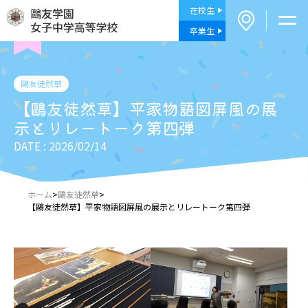
在校生
卒業生
鷗友徒然草
【鷗友徒然草】平家物語図屏風の展
示とリレートーク第四弾
DATE : 2026/02/14
ホーム
>
鷗友徒然草
>
【鷗友徒然草】平家物語図屏風の展示とリレートーク第四弾