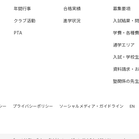
年間行事
合格実績
募集要項
クラブ活動
進学状況
入試結果・問
PTA
学費・各種費
通学エリア
入試・学校生活
資料請求・お
塾関係の先生
シー
プライバシーポリシー
ソーシャルメディア・ガイドライン
EN