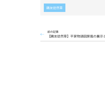
鷗友徒然草
前の記事
【鷗友徒然草】平家物語図屏風の展示