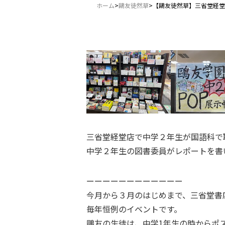
ホーム
>
鷗友徒然草
>
【鷗友徒然草】三省堂経堂
三省堂経堂店で中学２年生が国語科で
中学２年生の図書委員がレポートを書
ーーーーーーーーーーーー
今月から３月のはじめまで、三省堂書
毎年恒例のイベントです。
鷗友の生徒は、中学1年生の時からポ