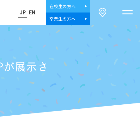
在校生
の方へ
JP
EN
卒業生
の方へ
Pが展示さ