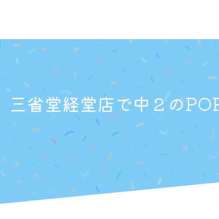
】三省堂経堂店で中２のPO