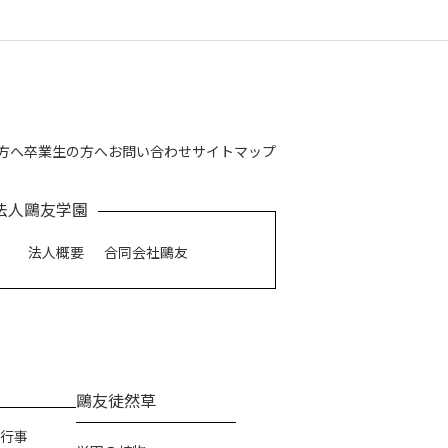
方へ
卒業生の方へ
お問い合わせ
サイトマップ
法人鷗友学園
法人概要
合同会社鷗友
鷗友徒然草
行事