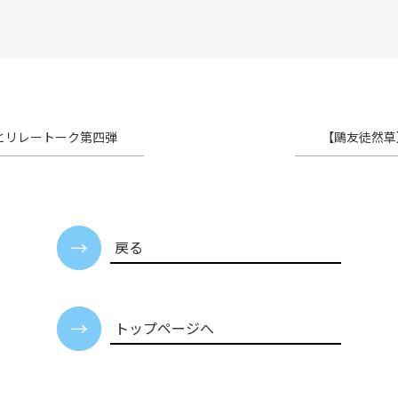
とリレートーク第四弾
【鷗友徒然草】
戻る
トップページへ