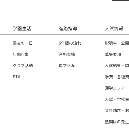
学園生活
進路指導
入試情報
鷗友の一日
6年間の流れ
説明会・公開
年間行事
合格実績
募集要項
クラブ活動
進学状況
入試結果・問
PTA
学費・各種費
通学エリア
入試・学校生活
資料請求・お
塾関係の先生