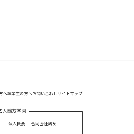
方へ
卒業生の方へ
お問い合わせ
サイトマップ
法人鷗友学園
法人概要
合同会社鷗友