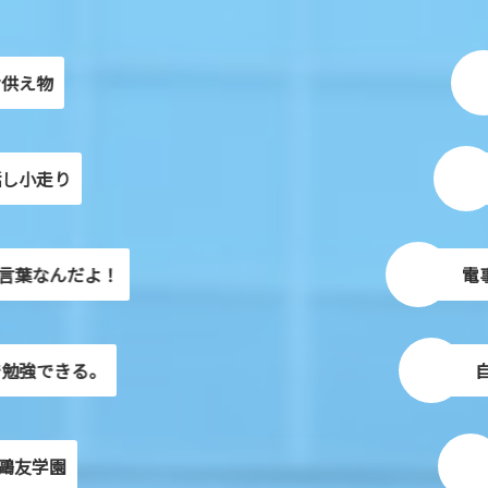
物
走り
移
んだよ！
電事故っ
きる。
自分の
学園
個