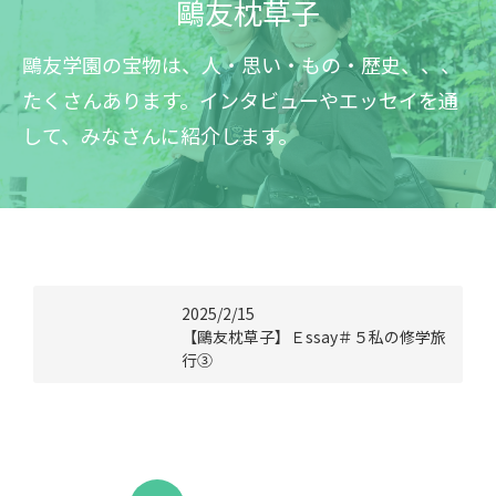
鷗友枕草子
鷗友学園の宝物は、人・思い・もの・歴史
、、、
たくさんあります。インタビューやエッセイを通
して、みなさんに紹介します。
2025/2/15
【鷗友枕草子】Ｅssay＃５私の修学旅
行③