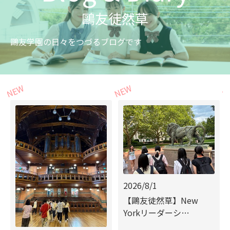
鷗友徒然草
鷗友学園の日々をつづるブログです
2026/8/1
【鷗友徒然草】New
Yorkリーダーシ…