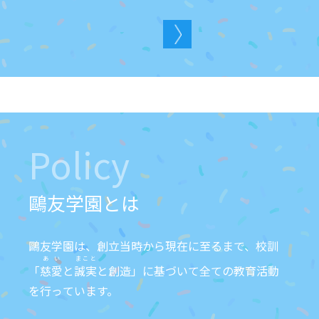
Policy
鷗友学園とは
鷗友学園は、創立当時から現在に至るまで、校訓
あい
まこと
「
慈愛
と
誠実
と創造」に基づいて全ての教育活動
を行っています。