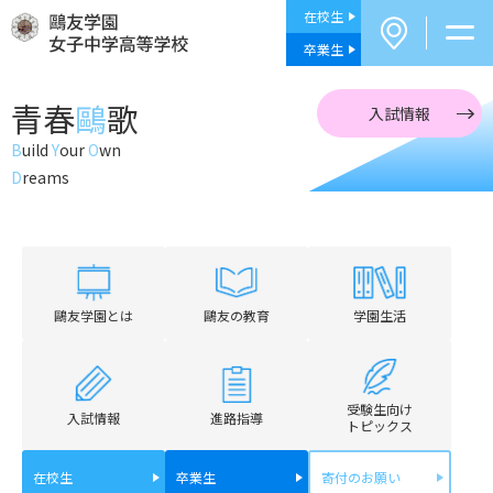
在校生
卒業生
青春
鷗
歌
入試情報
B
uild
Y
our
O
wn
D
reams
鷗友学園とは
鷗友の教育
学園生活
受験生向け
入試情報
進路指導
トピックス
在校生
卒業生
寄付のお願い