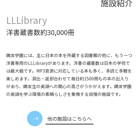
施設紹介
LLLibrary
洋書蔵書数約30,000冊
鷗友学園には、主に日本の本を所蔵する図書館の他に、もう一つ
洋書専用の
LLLibrary
があります。洋書の蔵書数は日本の学校で
は最大級です。
MP3
音源に対応している本も多く、多読と多聴を
楽しめます。貸出・返却合わせて毎日約
1500
冊もの本の出入り
があり、鷗友生の英語への関心の高さがうかがえます。鷗友学園
の英語を学ぶ環境の素晴らしさを象徴する自慢の施設です。
他の施設はこちらへ