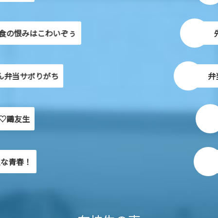
みはこわいぞぅ
先輩後
サボりがち
弁当販売
友生
先
春！
楽